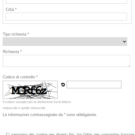
Città *
Tipo richiesta *
Richiesta *
Codice di controllo *
Il codice visualizzato fa distinzione tra le lettere
maiuscole e quelle minuscole.
Le informazioni contrassegnate da * sono obbligatorie.
Acconsento al trattamento dei miei dati personali
Acconsento
Non acconsento
Ci serviamo dei cookie per diversi fini, tra l'altro per consentire funzioni