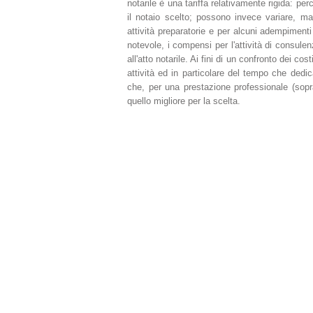
notarile è una tariffa relativamente rigida: per
il notaio scelto; possono invece variare, ma
attività preparatorie e per alcuni adempimenti
notevole, i compensi per l'attività di consule
all'atto notarile. Ai fini di un confronto dei co
attività ed in particolare del tempo che dedi
che, per una prestazione professionale (sopra
quello migliore per la scelta.