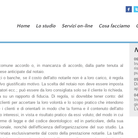
Home
Lo studio
Servizi on-line
Cosa facciamo
N
06
In
i comune accordo o, in mancanza di accordo, dalla parte tenuta al
ri
ese anticipate dal notaio.
pu
ici o banche, se il costo dell'atto notarile non è a loro carico, è regola
05
 salvo giustificato motivo. La scelta del notaio non deve essere imposta
Di
ap
atori ecc.; può essere da loro consigliata solo se il cliente lo richieda.
04
 su un rapporto di fiducia. Di regola, si dovrebbe tener conto: del
In
lienti per accertare la loro volontà e lo scopo pratico che intendono
gi
i clienti e di orientarli in modo che la forma e il contenuto dell'atto
L'
ro interessi, in vista e risultato pratico da essi voluto; del modo in cui
rme di legge e del codice deontologico: ed in particolare, della sua
ionale, nonchè dell'efficienza dell'organizzazione del suo studio. La
nata esclusivamente dal costo della prestazione notarile. La tariffa